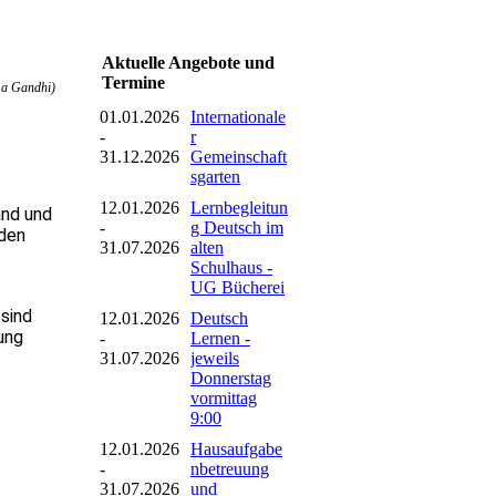
Aktuelle Angebote und
Termine
a Gandhi)
01.01.2026
Internationale
-
r
31.12.2026
Gemeinschaft
sgarten
12.01.2026
Lernbegleitun
and und
-
g Deutsch im
nden
31.07.2026
alten
Schulhaus -
UG Bücherei
 sind
12.01.2026
Deutsch
ung
-
Lernen -
31.07.2026
jeweils
Donnerstag
vormittag
9:00
12.01.2026
Hausaufgabe
-
nbetreuung
31.07.2026
und