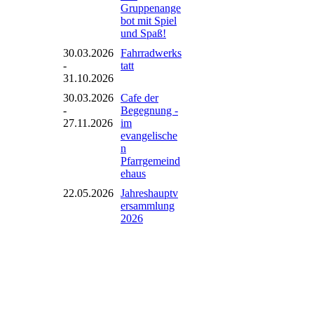
Gruppenange
bot mit Spiel
und Spaß!
30.03.2026
Fahrradwerks
-
tatt
31.10.2026
30.03.2026
Cafe der
-
Begegnung -
27.11.2026
im
evangelische
n
Pfarrgemeind
ehaus
22.05.2026
Jahreshauptv
ersammlung
2026