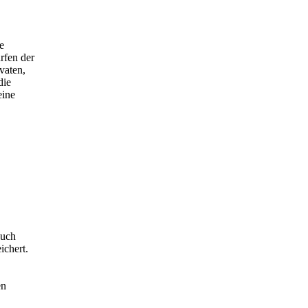
e
rfen der
vaten,
die
eine
such
ichert.
en