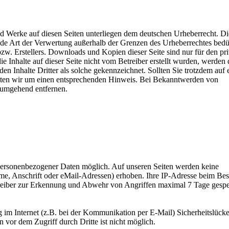
 und Werke auf diesen Seiten unterliegen dem deutschen Urheberrecht. Di
jede Art der Verwertung außerhalb der Grenzen des Urheberrechtes bedü
zw. Erstellers. Downloads und Kopien dieser Seite sind nur für den pri
e Inhalte auf dieser Seite nicht vom Betreiber erstellt wurden, werden 
en Inhalte Dritter als solche gekennzeichnet. Sollten Sie trotzdem auf 
tten wir um einen entsprechenden Hinweis. Bei Bekanntwerden von
 umgehend entfernen.
personenbezogener Daten möglich. Auf unseren Seiten werden keine
e, Anschrift oder eMail-Adressen) erhoben. Ihre IP-Adresse beim Be
reiber zur Erkennung und Abwehr von Angriffen maximal 7 Tage gespe
g im Internet (z.B. bei der Kommunikation per E-Mail) Sicherheitslück
 vor dem Zugriff durch Dritte ist nicht möglich.