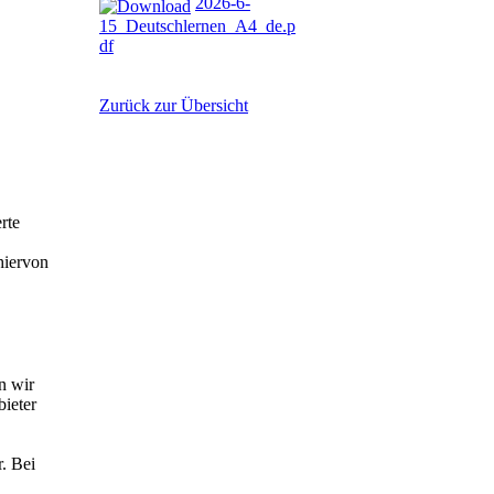
2026-6-
15_Deutschlernen_A4_de.p
df
Zurück zur Übersicht
rte
hiervon
n wir
bieter
r. Bei